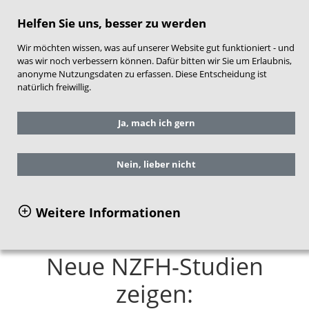
direkt zum Hauptinhalt springen
Helfen Sie uns, besser zu werden
Wir möchten wissen, was auf unserer Website gut funktioniert - und
was wir noch verbessern können. Dafür bitten wir Sie um Erlaubnis,
anonyme Nutzungsdaten zu erfassen. Diese Entscheidung ist
natürlich freiwillig.
Sie befinden sich hier:
Service
Aktuelles
Ja, mach ich gern
Presse
Neue NZFH-Studien zeigen:
Willkommensbesuche helfen Familien von
Nein, lieber nicht
Anfang an
Weitere Informationen
Neue NZFH-Studien
zeigen: