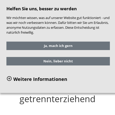
direkt zum Hauptinhalt springen
Helfen Sie uns, besser zu werden
Wir möchten wissen, was auf unserer Website gut funktioniert - und
was wir noch verbessern können. Dafür bitten wir Sie um Erlaubnis,
anonyme Nutzungsdaten zu erfassen. Diese Entscheidung ist
natürlich freiwillig.
Sie befinden sich hier:
Service
Aktuelles
Ja, mach ich gern
Nachrichten
Einzelansicht
Nein, lieber nicht
Familienbericht: Jede
Weitere Informationen
fünfte Familie allein- oder
getrennterziehend