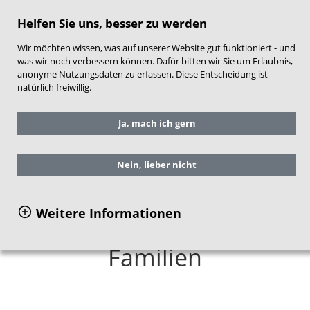
direkt zum Hauptinhalt springen
Helfen Sie uns, besser zu werden
Wir möchten wissen, was auf unserer Website gut funktioniert - und
was wir noch verbessern können. Dafür bitten wir Sie um Erlaubnis,
anonyme Nutzungsdaten zu erfassen. Diese Entscheidung ist
natürlich freiwillig.
Sie befinden sich hier:
Service
Aktuelles
Ja, mach ich gern
Frühe Hilfen aktuell
Im Gespräch
Peter Kienzle
Nein, lieber nicht
Weitere Informationen
Minden – ein guter Ort für
Familien