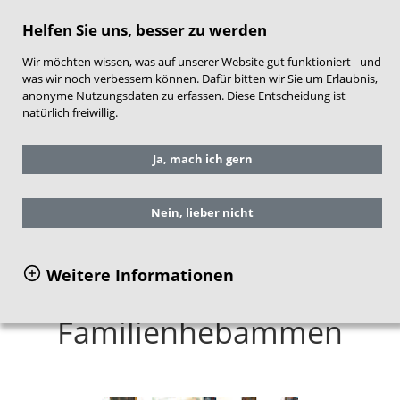
direkt zum Hauptinhalt springen
Helfen Sie uns, besser zu werden
Wir möchten wissen, was auf unserer Website gut funktioniert - und
was wir noch verbessern können. Dafür bitten wir Sie um Erlaubnis,
anonyme Nutzungsdaten zu erfassen. Diese Entscheidung ist
natürlich freiwillig.
Sie befinden sich hier:
Service
Aktuelles
Ja, mach ich gern
Frühe Hilfen aktuell
Aus den Ländern
Ein Beitrag aus Sachsen-Anhalt
Nein, lieber nicht
Weitere Informationen
Koordinierungsstellen für
Familienhebammen