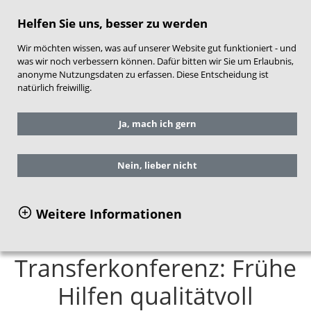
direkt zum Hauptinhalt springen
Helfen Sie uns, besser zu werden
Wir möchten wissen, was auf unserer Website gut funktioniert - und
was wir noch verbessern können. Dafür bitten wir Sie um Erlaubnis,
anonyme Nutzungsdaten zu erfassen. Diese Entscheidung ist
natürlich freiwillig.
Sie befinden sich hier:
Ja, mach ich gern
Qualitätsentwicklung Frühe Hilfen
Prozessbegleitung kommunaler Netzwerke
Transferkonferenz: Frühe Hilfen qualitätvoll
Nein, lieber nicht
gestalten
Weitere Informationen
Transferkonferenz: Frühe
Hilfen qualitätvoll