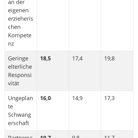
an der
eigenen
erzieheris
chen
Kompete
nz
Geringe
18,5
17,4
19,8
elterliche
Responsi
vität
Ungeplan
16,0
14,9
17,3
te
Schwang
erschaft
Partnersc
10,7
9,8
11,7