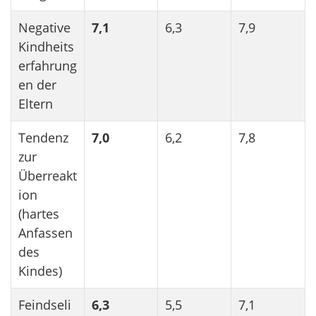
Negative
7,1
6,3
7,9
Kindheits
erfahrung
en der
Eltern
Tendenz
7,0
6,2
7,8
zur
Überreakt
ion
(hartes
Anfassen
des
Kindes)
Feindseli
6,3
5,5
7,1