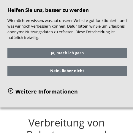
direkt zum Hauptinhalt springen
Helfen Sie uns, besser zu werden
Wir möchten wissen, was auf unserer Website gut funktioniert - und
was wir noch verbessern können. Dafür bitten wir Sie um Erlaubnis,
anonyme Nutzungsdaten zu erfassen. Diese Entscheidung ist
natürlich freiwillig.
Sie befinden sich hier:
Ja, mach ich gern
Grundlagen und Fachthemen
Daten zum Stand der Frühen Hilfen in
Deutschland
Nein, lieber nicht
Verbreitung von Belastungen und
Ressourcen
Weitere Informationen
Verbreitung von