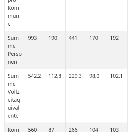
Kom
mun
e
Sum
993
190
441
170
192
me
Perso
nen
Sum
542,2
112,8
229,3
98,0
102,1
me
Vollz
eitäq
uival
ente
Kom
560
87
266
104
103