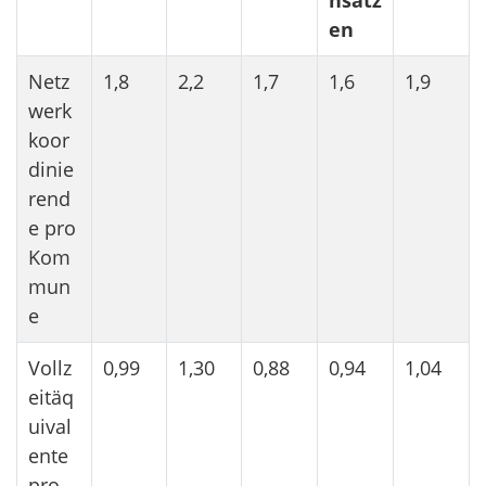
en
Netz
1,8
2,2
1,7
1,6
1,9
werk
koor
dinie
rend
e pro
Kom
mun
e
Vollz
0,99
1,30
0,88
0,94
1,04
eitäq
uival
ente
pro