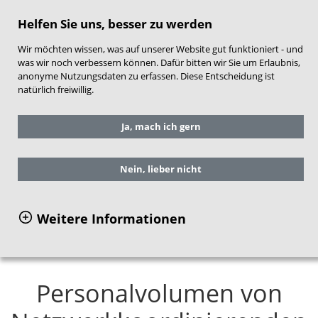
direkt zum Hauptinhalt springen
Helfen Sie uns, besser zu werden
Wir möchten wissen, was auf unserer Website gut funktioniert - und
was wir noch verbessern können. Dafür bitten wir Sie um Erlaubnis,
anonyme Nutzungsdaten zu erfassen. Diese Entscheidung ist
natürlich freiwillig.
Sie befinden sich hier:
Ja, mach ich gern
Grundlagen und Fachthemen
Daten zum Stand der Frühen Hilfen in
Deutschland
Nein, lieber nicht
Personalvolumen von
Netzwerkkoordinierenden
Weitere Informationen
Personalvolumen von