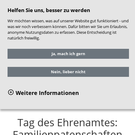
direkt zum Hauptinhalt springen
Helfen Sie uns, besser zu werden
Wir möchten wissen, was auf unserer Website gut funktioniert - und
was wir noch verbessern können. Dafür bitten wir Sie um Erlaubnis,
anonyme Nutzungsdaten zu erfassen. Diese Entscheidung ist
natürlich freiwillig.
Sie befinden sich hier:
Service
Aktuelles
Ja, mach ich gern
Presse
Tag des Ehrenamtes:
Familienpatenschaften in Corona-Zeiten
Nein, lieber nicht
wichtiger denn je
Weitere Informationen
Tag des Ehrenamtes:
Familienpatenschaften