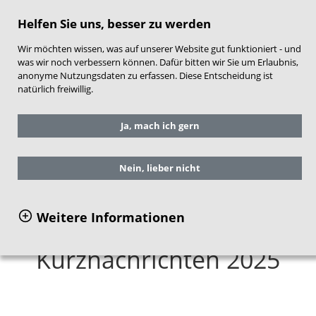
direkt zum Hauptinhalt springen
Helfen Sie uns, besser zu werden
Wir möchten wissen, was auf unserer Website gut funktioniert - und
was wir noch verbessern können. Dafür bitten wir Sie um Erlaubnis,
anonyme Nutzungsdaten zu erfassen. Diese Entscheidung ist
natürlich freiwillig.
Sie befinden sich hier:
Service
Aktuelles
Ja, mach ich gern
Newsletter und Kurznachrichten
Archiv: Kurznachrichten 2025
Nein, lieber nicht
Weitere Informationen
Kurznachrichten 2025