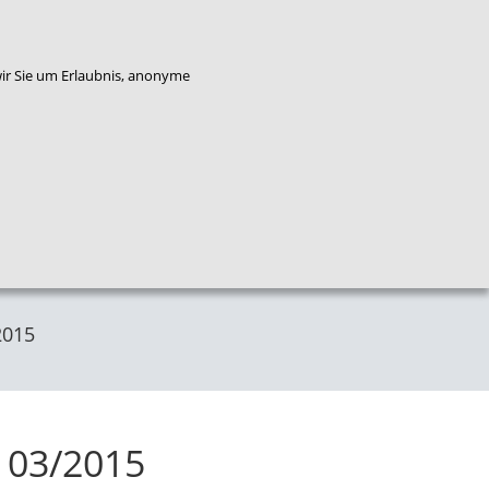
enkorb
Bestellung widerrufen
wir Sie um Erlaubnis, anonyme
Qualitäts
Plattform
Das
entwicklung
Service
Flucht
NZFH
Kinderschutz
2015
l 03/2015