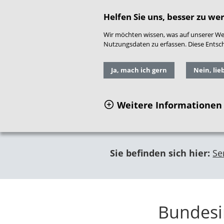
direkt zum Hauptinhalt springen
Readspeaker
|
Gebär
Helfen Sie uns, besser zu we
Wir möchten wissen, was auf unserer Web
Nutzungsdaten zu erfassen. Diese Entschei
Ja, mach ich gern
Nein, lie
Weitere Informationen
Sie befinden sich hier:
Se
Bundesin