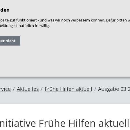
densprache
|
Leichte Sprache
|
Login
|
War
rden
site gut funktioniert - und was wir noch verbessern können. Dafür bitten 
dung ist natürlich freiwillig.
Grundlagen
Qualitäts
ber nicht
Forschung
und
entwicklung
im NZFH
Fachthemen
Frühe Hilfen
rvice
Aktuelles
Frühe Hilfen aktuell
Ausgabe 03 
itiative Frühe Hilfen aktuel