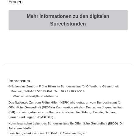
Fragen.
Mehr Informationen zu den digitalen
Sprechstunden
Impressum
©
Nationales Zentrum Frühe Hilfen im Bundesinstitut für Öffentliche Gesundheit
Maarweg 149-161 50825 Köln Tel.: 0221 / 8992-516
E-Mail:
redaktion@fruehehilfen.de
Das Nationale Zentrum Frühe Hilfen (NZFH) wird getragen vom Bundesinstitut für
Öffentliche Gesundheit (BIÖG) in Kooperation mit dem Deutschen Jugendinstitut
(DJI) und wird gefördert vom Bundesministerium für Bildung, Familie, Senioren,
Frauen und Jugend (BMBFSFJ).
Kommissarischer Leiter des Bundesinstituts für Öffentliche Gesundheit (BIÖG): Dr.
Johannes Nießen
Forschungsdirektorin des DJI: Prof. Dr. Susanne Kuger