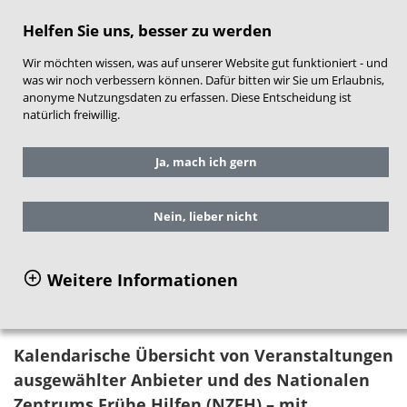
direkt zum Hauptinhalt springen
Helfen Sie uns, besser zu werden
Wir möchten wissen, was auf unserer Website gut funktioniert - und
was wir noch verbessern können. Dafür bitten wir Sie um Erlaubnis,
anonyme Nutzungsdaten zu erfassen. Diese Entscheidung ist
natürlich freiwillig.
Sie befinden sich hier:
Service
Ja, mach ich gern
Veranstaltungen
Veranstaltungskalender
Nein, lieber nicht
Veranstaltungskalender
Weitere Informationen
Kalendarische Übersicht von Veranstaltungen
ausgewählter Anbieter und des Nationalen
Zentrums Frühe Hilfen (NZFH) – mit