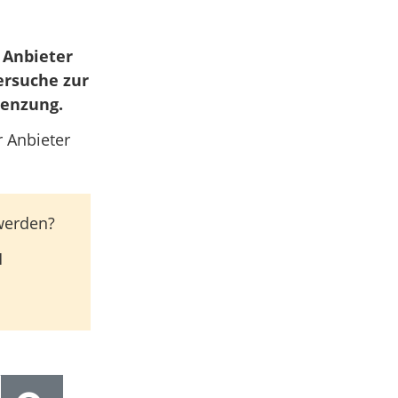
 Anbieter
ersuche zur
renzung.
 Anbieter
 werden?
H