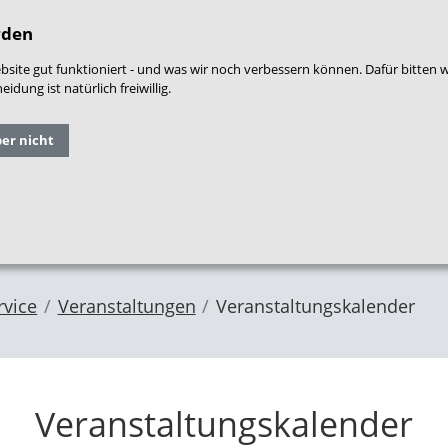
densprache
|
Leichte Sprache
|
Login
|
War
rden
site gut funktioniert - und was wir noch verbessern können. Dafür bitten 
dung ist natürlich freiwillig.
Grundlagen
Qualitäts
ber nicht
Forschung
und
entwicklung
im NZFH
Fachthemen
Frühe Hilfen
rvice
Veranstaltungen
Veranstaltungskalender
Veranstaltungskalender